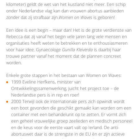
kilometer) geldt de wet van het kustland niet meer. Een schip
onder Nederlandse vlag kan dan vrouwen abortus aanbieden
zonder dat zij strafbaar zijn.
Women on Waves
is geboren!
Een idee is een begin – maar dan! Het is de grote verdienste van
Rebecca dat zij vanaf het begin vele jaren lang vele mensen en
organisaties heeft weten te betrekken en te enthousiasmeren
voor haar idee. Gynaecologe
Gunilla Kleiverda
is daarbij haar
trouwe partner vanaf het moment dat de plannen concreet
worden.
Enkele grote stappen in het bestaan van Women on Waves:
1999 Eveline Herfkens, minister van
Ontwikkelingssamenwerking, juicht het project toe – de
Nederlandse pers is in rep en roer!
2000 Terwijl ook de internationale pers zich opwindt wordt
een boot gevonden die geschikt gemaakt kan worden om een
container met een behandelunit op te zetten. Er vormt zich
een geheel vrouwelijke groep zeelieden en medisch personeel
en de keus voor de eerste vaart valt op Ierland. De anti-
abortuswet daar is de strengste in de EU èn er zijn actieve