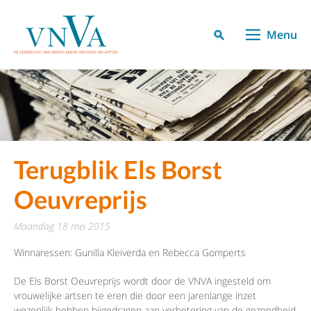
Menu
Terugblik Els Borst
Oeuvreprijs
maandag 18 mei 2015
Winnaressen: Gunilla Kleiverda en Rebecca Gomperts
De Els Borst Oeuvreprijs wordt door de VNVA ingesteld om
vrouwelijke artsen te eren die door een jarenlange inzet
wezenlijk hebben bijgedragen aan verbetering van de gezondheid