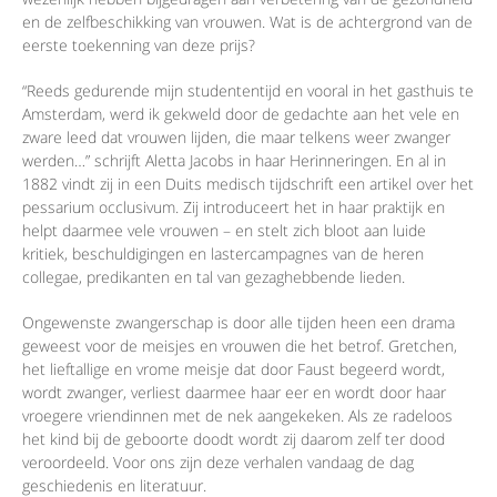
en de zelfbeschikking van vrouwen. Wat is de achtergrond van de
eerste toekenning van deze prijs?
“Reeds gedurende mijn studententijd en vooral in het gasthuis te
Amsterdam, werd ik gekweld door de gedachte aan het vele en
zware leed dat vrouwen lijden, die maar telkens weer zwanger
werden…” schrijft Aletta Jacobs in haar Herinneringen. En al in
1882 vindt zij in een Duits medisch tijdschrift een artikel over het
pessarium occlusivum. Zij introduceert het in haar praktijk en
helpt daarmee vele vrouwen – en stelt zich bloot aan luide
kritiek, beschuldigingen en lastercampagnes van de heren
collegae, predikanten en tal van gezaghebbende lieden.
Ongewenste zwangerschap is door alle tijden heen een drama
geweest voor de meisjes en vrouwen die het betrof. Gretchen,
het lieftallige en vrome meisje dat door Faust begeerd wordt,
wordt zwanger, verliest daarmee haar eer en wordt door haar
vroegere vriendinnen met de nek aangekeken. Als ze radeloos
het kind bij de geboorte doodt wordt zij daarom zelf ter dood
veroordeeld. Voor ons zijn deze verhalen vandaag de dag
geschiedenis en literatuur.