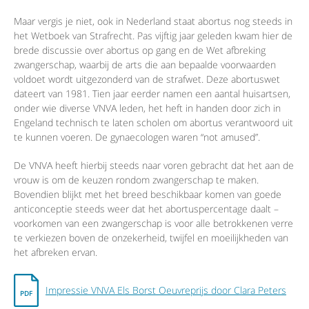
Maar vergis je niet, ook in Nederland staat abortus nog steeds in
het Wetboek van Strafrecht. Pas vijftig jaar geleden kwam hier de
brede discussie over abortus op gang en de Wet afbreking
zwangerschap, waarbij de arts die aan bepaalde voorwaarden
voldoet wordt uitgezonderd van de strafwet. Deze abortuswet
dateert van 1981. Tien jaar eerder namen een aantal huisartsen,
onder wie diverse VNVA leden, het heft in handen door zich in
Engeland technisch te laten scholen om abortus verantwoord uit
te kunnen voeren. De gynaecologen waren “not amused”.
De VNVA heeft hierbij steeds naar voren gebracht dat het aan de
vrouw is om de keuzen rondom zwangerschap te maken.
Bovendien blijkt met het breed beschikbaar komen van goede
anticonceptie steeds weer dat het abortuspercentage daalt –
voorkomen van een zwangerschap is voor alle betrokkenen verre
te verkiezen boven de onzekerheid, twijfel en moeilijkheden van
het afbreken ervan.
Impressie VNVA Els Borst Oeuvreprijs door Clara Peters