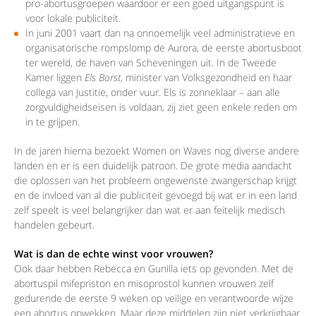
pro-abortusgroepen waardoor er een goed uitgangspunt is
voor lokale publiciteit.
In juni 2001 vaart dan na onnoemelijk veel administratieve en
organisatorische rompslomp de Aurora, de eerste abortusboot
ter wereld, de haven van Scheveningen uit. In de Tweede
Kamer liggen
Els Borst
, minister van Volksgezondheid en haar
collega van Justitie, onder vuur. Els is zonneklaar – aan alle
zorgvuldigheidseisen is voldaan, zij ziet geen enkele reden om
in te grijpen.
In de jaren hierna bezoekt Women on Waves nog diverse andere
landen en er is een duidelijk patroon. De grote media aandacht
die oplossen van het probleem ongewenste zwangerschap krijgt
en de invloed van al die publiciteit gevoegd bij wat er in een land
zelf speelt is veel belangrijker dan wat er aan feitelijk medisch
handelen gebeurt.
Wat is dan de echte winst voor vrouwen?
Ook daar hebben Rebecca en Gunilla iets op gevonden. Met de
abortuspil mifepriston en misoprostol kunnen vrouwen zelf
gedurende de eerste 9 weken op veilige en verantwoorde wijze
een abortus opwekken. Maar deze middelen zijn niet verkrijgbaar