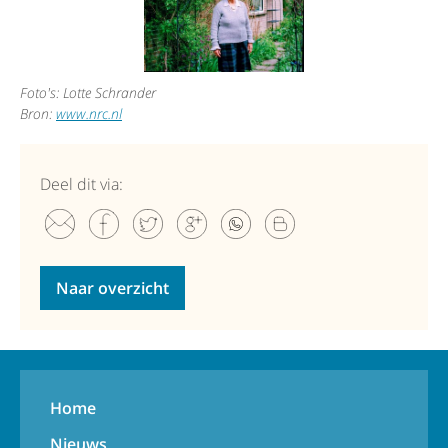
Foto's: Lotte Schrander
Bron:
www.nrc.nl
Deel dit via:
Naar overzicht
Home
Nieuws