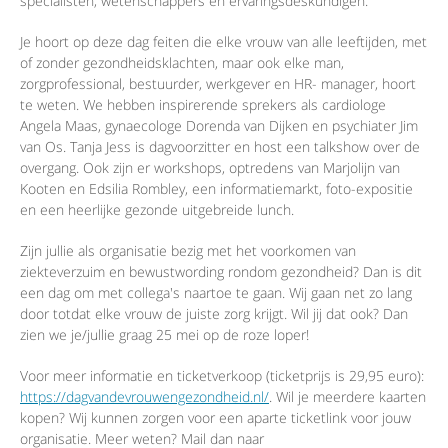
specialisten, wetenschappers en ervaringsdeskundigen.
Je hoort op deze dag feiten die elke vrouw van alle leeftijden, met
of zonder gezondheidsklachten, maar ook elke man,
zorgprofessional, bestuurder, werkgever en HR- manager, hoort
te weten. We hebben inspirerende sprekers als cardiologe
Angela Maas, gynaecologe Dorenda van Dijken en psychiater Jim
van Os. Tanja Jess is dagvoorzitter en host een talkshow over de
overgang. Ook zijn er workshops, optredens van Marjolijn van
Kooten en Edsilia Rombley, een informatiemarkt, foto-expositie
en een heerlijke gezonde uitgebreide lunch.
Zijn jullie als organisatie bezig met het voorkomen van
ziekteverzuim en bewustwording rondom gezondheid? Dan is dit
een dag om met collega's naartoe te gaan. Wij gaan net zo lang
door totdat elke vrouw de juiste zorg krijgt. Wil jij dat ook? Dan
zien we je/jullie graag 25 mei op de roze loper!
Voor meer informatie en ticketverkoop (ticketprijs is 29,95 euro):
https://dagvandevrouwengezondheid.nl/
. Wil je meerdere kaarten
kopen? Wij kunnen zorgen voor een aparte ticketlink voor jouw
organisatie. Meer weten? Mail dan naar