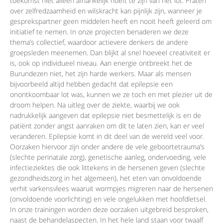
toekomst niet alleen afhankelijk hoeft te zijn van het lot. Praten
over zelfredzaamheid en wilskracht kan pijnlijk zijn, wanneer je
gesprekspartner geen middelen heeft en nooit heeft geleerd om
initiatief te nemen. In onze projecten benaderen we deze
thema’s collectief, waardoor actievere denkers de andere
groepsleden meenemen. Dan blijkt al snel hoeveel creativiteit er
is, ook op individueel niveau. Aan energie ontbreekt het de
Burundezen niet, het zijn harde werkers. Maar als mensen
bijvoorbeeld altijd hebben gedacht dat epilepsie een
onontkoombaar lot was, kunnen we ze toch en met plezier uit de
droom helpen. Na uitleg over de ziekte, waarbij we ook
nadrukkelijk aangeven dat epilepsie niet besmettelijk is en de
patiënt zonder angst aanraken om dit te laten zien, kan er veel
veranderen. Epilepsie komt in dit deel van de wereld veel voor.
Oorzaken hiervoor zijn onder andere de vele geboortetrauma’s
(slechte perinatale zorg), genetische aanleg, ondervoeding, vele
infectieziektes die ook littekens in de hersenen geven (slechte
gezondheidszorg in het algemeen), het eten van onvoldoende
verhit varkensvlees waaruit wormpjes migreren naar de hersenen
(onvoldoende voorlichting) en vele ongelukken met hoofdletsel.
In onze trainingen worden deze oorzaken uitgebreid besproken,
naast de behandelaspecten. In het hele land staan voor twaalf