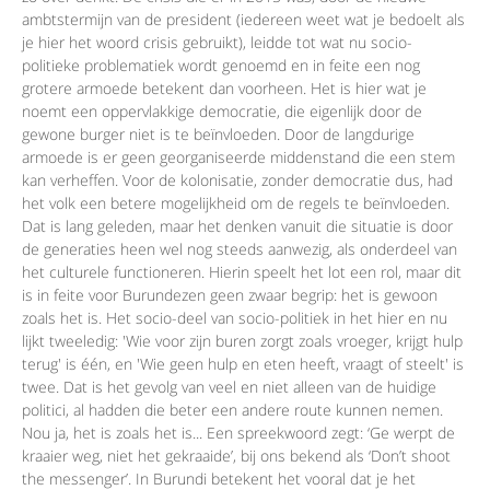
ambtstermijn van de president (iedereen weet wat je bedoelt als
je hier het woord crisis gebruikt), leidde tot wat nu socio-
politieke problematiek wordt genoemd en in feite een nog
grotere armoede betekent dan voorheen. Het is hier wat je
noemt een oppervlakkige democratie, die eigenlijk door de
gewone burger niet is te beïnvloeden. Door de langdurige
armoede is er geen georganiseerde middenstand die een stem
kan verheffen. Voor de kolonisatie, zonder democratie dus, had
het volk een betere mogelijkheid om de regels te beïnvloeden.
Dat is lang geleden, maar het denken vanuit die situatie is door
de generaties heen wel nog steeds aanwezig, als onderdeel van
het culturele functioneren. Hierin speelt het lot een rol, maar dit
is in feite voor Burundezen geen zwaar begrip: het is gewoon
zoals het is. Het socio-deel van socio-politiek in het hier en nu
lijkt tweeledig: 'Wie voor zijn buren zorgt zoals vroeger, krijgt hulp
terug' is één, en 'Wie geen hulp en eten heeft, vraagt of steelt' is
twee. Dat is het gevolg van veel en niet alleen van de huidige
politici, al hadden die beter een andere route kunnen nemen.
Nou ja, het is zoals het is... Een spreekwoord zegt: ‘Ge werpt de
kraaier weg, niet het gekraaide’, bij ons bekend als ‘Don’t shoot
the messenger’. In Burundi betekent het vooral dat je het