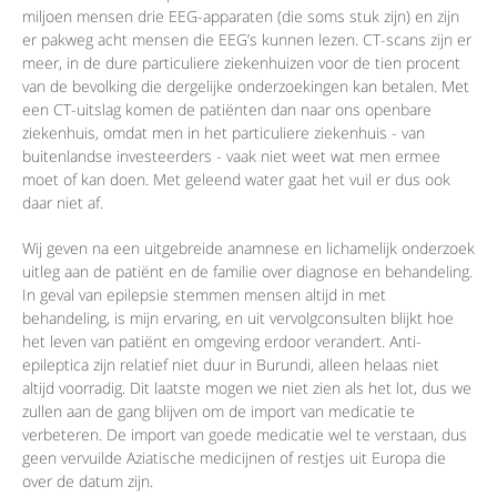
miljoen mensen drie EEG-apparaten (die soms stuk zijn) en zijn
er pakweg acht mensen die EEG’s kunnen lezen. CT-scans zijn er
meer, in de dure particuliere ziekenhuizen voor de tien procent
van de bevolking die dergelijke onderzoekingen kan betalen. Met
een CT-uitslag komen de patiënten dan naar ons openbare
ziekenhuis, omdat men in het particuliere ziekenhuis - van
buitenlandse investeerders - vaak niet weet wat men ermee
moet of kan doen. Met geleend water gaat het vuil er dus ook
daar niet af.
Wij geven na een uitgebreide anamnese en lichamelijk onderzoek
uitleg aan de patiënt en de familie over diagnose en behandeling.
In geval van epilepsie stemmen mensen altijd in met
behandeling, is mijn ervaring, en uit vervolgconsulten blijkt hoe
het leven van patiënt en omgeving erdoor verandert. Anti-
epileptica zijn relatief niet duur in Burundi, alleen helaas niet
altijd voorradig. Dit laatste mogen we niet zien als het lot, dus we
zullen aan de gang blijven om de import van medicatie te
verbeteren. De import van goede medicatie wel te verstaan, dus
geen vervuilde Aziatische medicijnen of restjes uit Europa die
over de datum zijn.