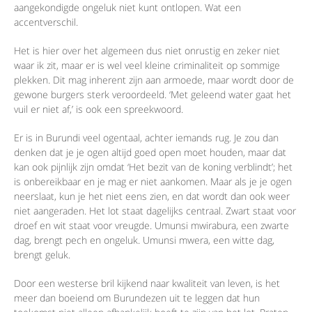
aangekondigde ongeluk niet kunt ontlopen. Wat een
accentverschil.
Het is hier over het algemeen dus niet onrustig en zeker niet
waar ik zit, maar er is wel veel kleine criminaliteit op sommige
plekken. Dit mag inherent zijn aan armoede, maar wordt door de
gewone burgers sterk veroordeeld. ‘Met geleend water gaat het
vuil er niet af,’ is ook een spreekwoord.
Er is in Burundi veel ogentaal, achter iemands rug. Je zou dan
denken dat je je ogen altijd goed open moet houden, maar dat
kan ook pijnlijk zijn omdat ‘Het bezit van de koning verblindt’; het
is onbereikbaar en je mag er niet aankomen. Maar als je je ogen
neerslaat, kun je het niet eens zien, en dat wordt dan ook weer
niet aangeraden. Het lot staat dagelijks centraal. Zwart staat voor
droef en wit staat voor vreugde. Umunsi mwirabura, een zwarte
dag, brengt pech en ongeluk. Umunsi mwera, een witte dag,
brengt geluk.
Door een westerse bril kijkend naar kwaliteit van leven, is het
meer dan boeiend om Burundezen uit te leggen dat hun