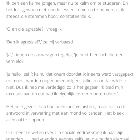
‘Ik ben een kalme jongen, maar nu te kalm om te studeren. En
het lukt gewoon niet om de lessen in me op te nemen als ik
steeds die stemmen hoor,’ constateerde R.
'O en die agressie?,' vroeg ik.
'Ben ik agressief?,' zei hij verbaasd.
'Ja!,' riepen de aanwezigen tegelijk, 'je hebt hier toch die deur
vernield?'
'Ja hallo,' zei R kalm, 'dat kwam doordat ik ineens werd vastgepakt
en moest worden opgenomen volgens jullie, maar dat wilde ik
niet. Dus ik heb me verdedigd, zo is het gegaan. Ik bied mijn
excuses aan en dat had ik eigenlijk eerder moeten doen.'
Het hele gezelschap had ademloos geluisterd, maar zat na dit
antwoord in verwarring met een mond vol tanden. Het bleek
allemaal te kloppen.
Om meer te weten over zijn sociale gedrag vroeg ik naar zijn
vrienden. Hij had vrienden, genoeg zelfs, en die zeiden allemaal