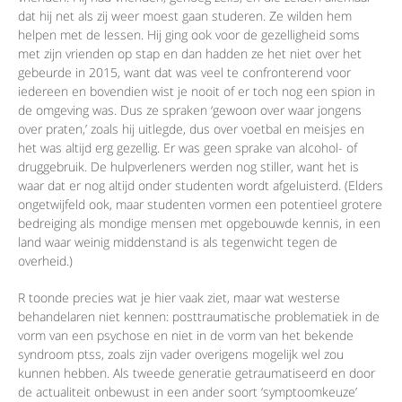
dat hij net als zij weer moest gaan studeren. Ze wilden hem
helpen met de lessen. Hij ging ook voor de gezelligheid soms
met zijn vrienden op stap en dan hadden ze het niet over het
gebeurde in 2015, want dat was veel te confronterend voor
iedereen en bovendien wist je nooit of er toch nog een spion in
de omgeving was. Dus ze spraken ‘gewoon over waar jongens
over praten,’ zoals hij uitlegde, dus over voetbal en meisjes en
het was altijd erg gezellig. Er was geen sprake van alcohol- of
druggebruik. De hulpverleners werden nog stiller, want het is
waar dat er nog altijd onder studenten wordt afgeluisterd. (Elders
ongetwijfeld ook, maar studenten vormen een potentieel grotere
bedreiging als mondige mensen met opgebouwde kennis, in een
land waar weinig middenstand is als tegenwicht tegen de
overheid.)
R toonde precies wat je hier vaak ziet, maar wat westerse
behandelaren niet kennen: posttraumatische problematiek in de
vorm van een psychose en niet in de vorm van het bekende
syndroom ptss, zoals zijn vader overigens mogelijk wel zou
kunnen hebben. Als tweede generatie getraumatiseerd en door
de actualiteit onbewust in een ander soort ‘symptoomkeuze’