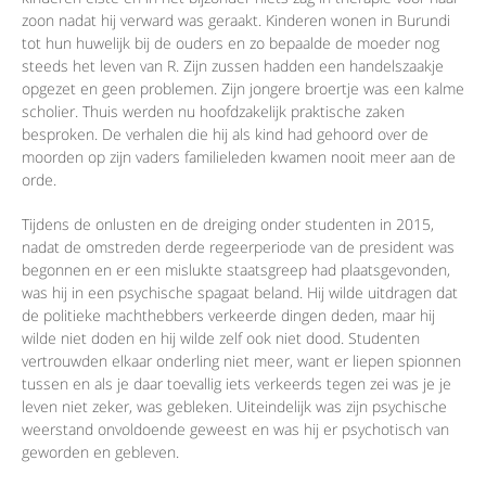
zoon nadat hij verward was geraakt. Kinderen wonen in Burundi
tot hun huwelijk bij de ouders en zo bepaalde de moeder nog
steeds het leven van R. Zijn zussen hadden een handelszaakje
opgezet en geen problemen. Zijn jongere broertje was een kalme
scholier. Thuis werden nu hoofdzakelijk praktische zaken
besproken. De verhalen die hij als kind had gehoord over de
moorden op zijn vaders familieleden kwamen nooit meer aan de
orde.
Tijdens de onlusten en de dreiging onder studenten in 2015,
nadat de omstreden derde regeerperiode van de president was
begonnen en er een mislukte staatsgreep had plaatsgevonden,
was hij in een psychische spagaat beland. Hij wilde uitdragen dat
de politieke machthebbers verkeerde dingen deden, maar hij
wilde niet doden en hij wilde zelf ook niet dood. Studenten
vertrouwden elkaar onderling niet meer, want er liepen spionnen
tussen en als je daar toevallig iets verkeerds tegen zei was je je
leven niet zeker, was gebleken. Uiteindelijk was zijn psychische
weerstand onvoldoende geweest en was hij er psychotisch van
geworden en gebleven.