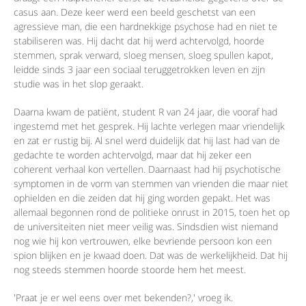
casus aan. Deze keer werd een beeld geschetst van een
agressieve man, die een hardnekkige psychose had en niet te
stabiliseren was. Hij dacht dat hij werd achtervolgd, hoorde
stemmen, sprak verward, sloeg mensen, sloeg spullen kapot,
leidde sinds 3 jaar een sociaal teruggetrokken leven en zijn
studie was in het slop geraakt.
Daarna kwam de patiënt, student R van 24 jaar, die vooraf had
ingestemd met het gesprek. Hij lachte verlegen maar vriendelijk
en zat er rustig bij. Al snel werd duidelijk dat hij last had van de
gedachte te worden achtervolgd, maar dat hij zeker een
coherent verhaal kon vertellen. Daarnaast had hij psychotische
symptomen in de vorm van stemmen van vrienden die maar niet
ophielden en die zeiden dat hij ging worden gepakt. Het was
allemaal begonnen rond de politieke onrust in 2015, toen het op
de universiteiten niet meer veilig was. Sindsdien wist niemand
nog wie hij kon vertrouwen, elke bevriende persoon kon een
spion blijken en je kwaad doen. Dat was de werkelijkheid. Dat hij
nog steeds stemmen hoorde stoorde hem het meest.
'Praat je er wel eens over met bekenden?,' vroeg ik.