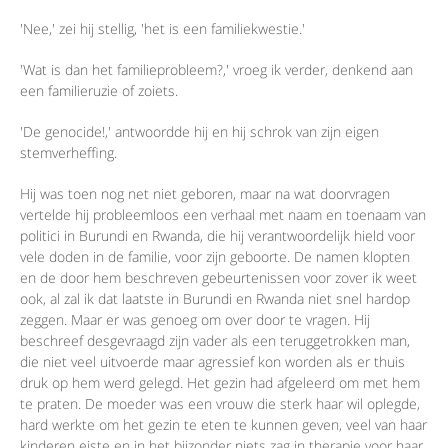
'Nee,' zei hij stellig, 'het is een familiekwestie.'
'Wat is dan het familieprobleem?,' vroeg ik verder, denkend aan
een familieruzie of zoiets.
'De genocide!,' antwoordde hij en hij schrok van zijn eigen
stemverheffing.
Hij was toen nog net niet geboren, maar na wat doorvragen
vertelde hij probleemloos een verhaal met naam en toenaam van
politici in Burundi en Rwanda, die hij verantwoordelijk hield voor
vele doden in de familie, voor zijn geboorte. De namen klopten
en de door hem beschreven gebeurtenissen voor zover ik weet
ook, al zal ik dat laatste in Burundi en Rwanda niet snel hardop
zeggen. Maar er was genoeg om over door te vragen. Hij
beschreef desgevraagd zijn vader als een teruggetrokken man,
die niet veel uitvoerde maar agressief kon worden als er thuis
druk op hem werd gelegd. Het gezin had afgeleerd om met hem
te praten. De moeder was een vrouw die sterk haar wil oplegde,
hard werkte om het gezin te eten te kunnen geven, veel van haar
kinderen eiste en in het bijzonder niets zag in therapie voor haar