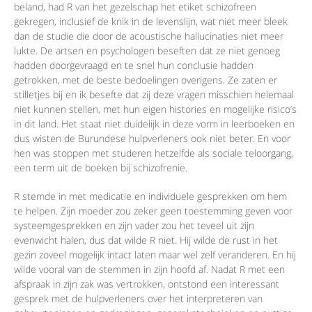
beland, had R van het gezelschap het etiket schizofreen
gekregen, inclusief de knik in de levenslijn, wat niet meer bleek
dan de studie die door de acoustische hallucinaties niet meer
lukte. De artsen en psychologen beseften dat ze niet genoeg
hadden doorgevraagd en te snel hun conclusie hadden
getrokken, met de beste bedoelingen overigens. Ze zaten er
stilletjes bij en ik besefte dat zij deze vragen misschien helemaal
niet kunnen stellen, met hun eigen histories en mogelijke risico’s
in dit land. Het staat niet duidelijk in deze vorm in leerboeken en
dus wisten de Burundese hulpverleners ook niet beter. En voor
hen was stoppen met studeren hetzelfde als sociale teloorgang,
een term uit de boeken bij schizofrenie.
R stemde in met medicatie en individuele gesprekken om hem
te helpen. Zijn moeder zou zeker geen toestemming geven voor
systeemgesprekken en zijn vader zou het teveel uit zijn
evenwicht halen, dus dat wilde R niet. Hij wilde de rust in het
gezin zoveel mogelijk intact laten maar wel zelf veranderen. En hij
wilde vooral van de stemmen in zijn hoofd af. Nadat R met een
afspraak in zijn zak was vertrokken, ontstond een interessant
gesprek met de hulpverleners over het interpreteren van