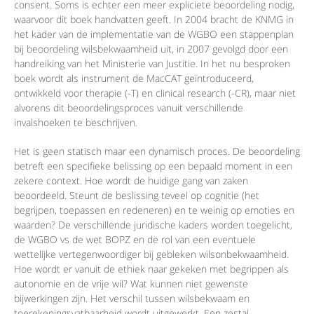
consent. Soms is echter een meer expliciete beoordeling nodig,
waarvoor dit boek handvatten geeft. In 2004 bracht de KNMG in
het kader van de implementatie van de WGBO een stappenplan
bij beoordeling wilsbekwaamheid uit, in 2007 gevolgd door een
handreiking van het Ministerie van Justitie. In het nu besproken
boek wordt als instrument de MacCAT geïntroduceerd,
ontwikkeld voor therapie (-T) en clinical research (-CR), maar niet
alvorens dit beoordelingsproces vanuit verschillende
invalshoeken te beschrijven.
Het is geen statisch maar een dynamisch proces. De beoordeling
betreft een specifieke belissing op een bepaald moment in een
zekere context. Hoe wordt de huidige gang van zaken
beoordeeld. Steunt de beslissing teveel op cognitie (het
begrijpen, toepassen en redeneren) en te weinig op emoties en
waarden? De verschillende juridische kaders worden toegelicht,
de WGBO vs de wet BOPZ en de rol van een eventuele
wettelijke vertegenwoordiger bij gebleken wilsonbekwaamheid.
Hoe wordt er vanuit de ethiek naar gekeken met begrippen als
autonomie en de vrije wil? Wat kunnen niet gewenste
bijwerkingen zijn. Het verschil tussen wilsbekwaam en
toerekeningsvatbaarheid wordt uitgewerkt. Een zestal