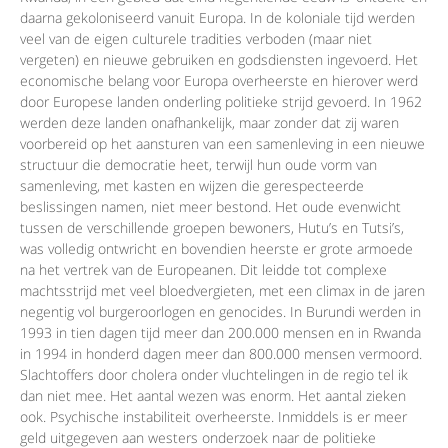
daarna gekoloniseerd vanuit Europa. In de koloniale tijd werden
veel van de eigen culturele tradities verboden (maar niet
vergeten) en nieuwe gebruiken en godsdiensten ingevoerd. Het
economische belang voor Europa overheerste en hierover werd
door Europese landen onderling politieke strijd gevoerd. In 1962
werden deze landen onafhankelijk, maar zonder dat zij waren
voorbereid op het aansturen van een samenleving in een nieuwe
structuur die democratie heet, terwijl hun oude vorm van
samenleving, met kasten en wijzen die gerespecteerde
beslissingen namen, niet meer bestond. Het oude evenwicht
tussen de verschillende groepen bewoners, Hutu’s en Tutsi’s,
was volledig ontwricht en bovendien heerste er grote armoede
na het vertrek van de Europeanen. Dit leidde tot complexe
machtsstrijd met veel bloedvergieten, met een climax in de jaren
negentig vol burgeroorlogen en genocides. In Burundi werden in
1993 in tien dagen tijd meer dan 200.000 mensen en in Rwanda
in 1994 in honderd dagen meer dan 800.000 mensen vermoord.
Slachtoffers door cholera onder vluchtelingen in de regio tel ik
dan niet mee. Het aantal wezen was enorm. Het aantal zieken
ook. Psychische instabiliteit overheerste. Inmiddels is er meer
geld uitgegeven aan westers onderzoek naar de politieke