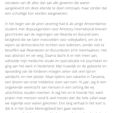
oorzaken van dit alles dan aan alle geweren die waren
aangeleverd om deze ellende te doen ontstaan, maar zonder dat
een schuldige kon worden aangewezen.
In het begin van de jaren zeventig had ik als jonge Amsterdamse
student met dispuutgenoten voor Amnesty International brieven
geschreven aan de regeringen van Rwanda en Burundi (een
bezigheid die we later inwisselden voor volleyballen), om ze te
wijzen op democratische rechten voor iedereen, zonder ooit te
beseffen wat Rwandezen en Burundezen echt meemaakten. Het
was abstract en ver weg. Daarna dacht ik er niet meer aan,
voltooide mijn medische studie en specialisatie tot psychiater en
ging aan het werk in Nederland. Mijn huwelijk en de geboorte en
opvoeding van de kinderen vroegen zeker ook veel tijd en
aandacht, en met plezier. Maar tijdens een vakantie in Tanzania,
een droom van onze middelste zoon van toen 16 jaar, zag ik een
ongekende veerkracht van mensen in een setting die wij
uitzichtloos zouden noemen. Ik zag het en ik hoorde het, want
praten met mensen vond ik veel mooier dan die hele safari waar
we eigenlijk voor waren gekomen. Een lang verhaal in het kort is
dat ik in het Grote Merengebied ben gaan werken,