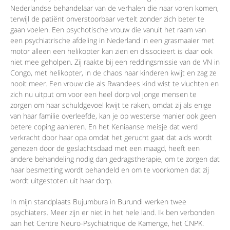
Nederlandse behandelaar van de verhalen die naar voren komen,
terwijl de patiënt onverstoorbaar vertelt zonder zich beter te
gaan voelen. Een psychotische vrouw die vanuit het raam van
een psychiatrische afdeling in Nederland in een grasmaaier met
motor alleen een helikopter kan zien en dissocieert is daar ook
niet mee geholpen. Zij raakte bij een reddingsmissie van de VN in
Congo, met helikopter, in de chaos haar kinderen kwijt en zag ze
nooit meer. Een vrouw die als Rwandees kind wist te vluchten en
zich nu uitput om voor een heel dorp vol jonge mensen te
zorgen om haar schuldgevoel kwijt te raken, omdat zij als enige
van haar familie overleefde, kan je op westerse manier ook geen
betere coping aanleren. En het Keniaanse meisje dat werd
verkracht door haar opa omdat het gerucht gaat dat aids wordt
genezen door de geslachtsdaad met een maagd, heeft een
andere behandeling nodig dan gedragstherapie, om te zorgen dat
haar besmetting wordt behandeld en om te voorkomen dat zij
wordt uitgestoten uit haar dorp.
In mijn standplaats Bujumbura in Burundi werken twee
psychiaters. Meer zijn er niet in het hele land. Ik ben verbonden
aan het Centre Neuro-Psychiatrique de Kamenge, het CNPK.