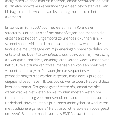
aangemoedigd door man en kinderen, omdat veerkracht de basis
is van elke noodzakelijke verandering en een psychiater veel kan
bijdragen aan de kwaliteit van leven en gezondheid in het
algemeen.
En zo kwam ik in 2007 voor het eerst in arm Rwanda en
straatarm Burundi. Ik bleef me maar afvragen hoe mensen die
elkaar eerst hebben uitgemoord zo vriendelijk kunnen zijn. Ik
schreef vanuit Afrika mails naar huis en opnieuw was het de
familie die me uitdaagde om mijn ervaringen breder te delen. Zo
ontstond het boek
Wij zijn allemaal nomaden
, over mijn verbazing
als werkgast. Inmiddels, ervaringsjaren verder, weet ik meer over
het culturele trauma van zoveel mensen en kon een boek over
verdriet niet uitblijven. Persoonlijke consequenties van een
genocide mogen niet worden vergeten, maar deze zijn zelden
diepgaand beschreven. Ik besloot dit wél te doen. Het werd deze
keer een roman,
Een goede geest bestaat niet
, omdat we niet
weten wat we niet weten en wel zouden moeten weten om
traumabehandeling voor mensen uit een andere cultuur, ook in
Nederland, zinvol te laten zijn. Kunnen antipsychotica wedijveren
met traditionele genezers? Helpt psychotherapie een boze geest
om zeep? Bij een behandelvorm als EMDR gruwelt een