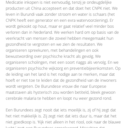
Medicatie inkopen is niet eenvoudig, tenzij je ondeugdelijke
producten uit China accepteert en dat doet het CNPK niet. We
leven in Burundi vaak zonder stroom en water is schaars (het
CNPK heeft een generator en een exra watervoorziening). Er
wordt gekookt op hout, maar er gaat relatief veel minder bos
verloren dan in Nederland. We werken hard om op basis van de
veerkracht van mensen die zoveel hebben meegemaakt hun
gezondheid te vergroten en we zien de resultaten. We
organiseren spreekuren, met behandelingen en ook
bewustwording over psychische kracht als gevolg. We
organiseren scholingen, met een soort riaggs als vervolg. En we
organiseren psychische wijkzorg en preventiebijeenkomsten. Op
de leiding van het land is het nodige aan te merken, maar dat
hoeft er niet toe te leiden dat de gezondheid van de inwoners
wordt vergeten. De Burundese vrouw die naar Europese
maatstaven als hysterisch zou worden betiteld, bleek gewoon
cerebrale malaria te hebben en loopt nu weer gezond rond.
Een Burundees zegt nooit dat iets moeilijk is, zij of hij zegt dat
het niet makkelijk is. Zij zegt niet dat iets duur is, maar dat het
niet goedkoop is. ‘Kijk niet alleen in het riool, ook naar de blauwe
lucht,’ zegt een Burundees spreekwoord. Misschien dat