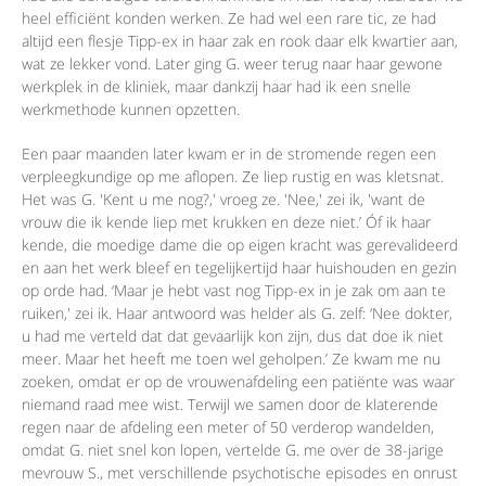
heel efficiënt konden werken. Ze had wel een rare tic, ze had
altijd een flesje Tipp-ex in haar zak en rook daar elk kwartier aan,
wat ze lekker vond. Later ging G. weer terug naar haar gewone
werkplek in de kliniek, maar dankzij haar had ik een snelle
werkmethode kunnen opzetten.
Een paar maanden later kwam er in de stromende regen een
verpleegkundige op me aflopen. Ze liep rustig en was kletsnat.
Het was G. 'Kent u me nog?,' vroeg ze. 'Nee,' zei ik, 'want de
vrouw die ik kende liep met krukken en deze niet.’ Óf ik haar
kende, die moedige dame die op eigen kracht was gerevalideerd
en aan het werk bleef en tegelijkertijd haar huishouden en gezin
op orde had. ‘Maar je hebt vast nog Tipp-ex in je zak om aan te
ruiken,' zei ik. Haar antwoord was helder als G. zelf: ‘Nee dokter,
u had me verteld dat dat gevaarlijk kon zijn, dus dat doe ik niet
meer. Maar het heeft me toen wel geholpen.’ Ze kwam me nu
zoeken, omdat er op de vrouwenafdeling een patiënte was waar
niemand raad mee wist. Terwijl we samen door de klaterende
regen naar de afdeling een meter of 50 verderop wandelden,
omdat G. niet snel kon lopen, vertelde G. me over de 38-jarige
mevrouw S., met verschillende psychotische episodes en onrust