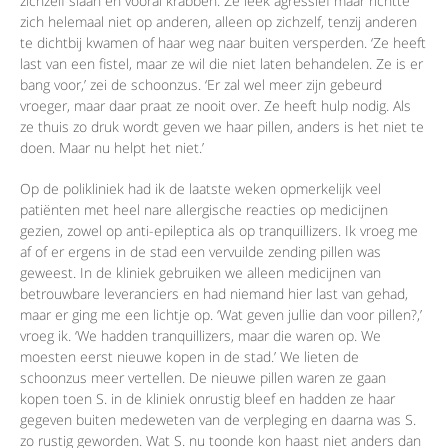
zichzelf slaan en vooral krabben. Ze leek agressief maar richtte
zich helemaal niet op anderen, alleen op zichzelf, tenzij anderen
te dichtbij kwamen of haar weg naar buiten versperden. ‘Ze heeft
last van een fistel, maar ze wil die niet laten behandelen. Ze is er
bang voor,’ zei de schoonzus. ‘Er zal wel meer zijn gebeurd
vroeger, maar daar praat ze nooit over. Ze heeft hulp nodig. Als
ze thuis zo druk wordt geven we haar pillen, anders is het niet te
doen. Maar nu helpt het niet.’
Op de polikliniek had ik de laatste weken opmerkelijk veel
patiënten met heel nare allergische reacties op medicijnen
gezien, zowel op anti-epileptica als op tranquillizers. Ik vroeg me
af of er ergens in de stad een vervuilde zending pillen was
geweest. In de kliniek gebruiken we alleen medicijnen van
betrouwbare leveranciers en had niemand hier last van gehad,
maar er ging me een lichtje op. ‘Wat geven jullie dan voor pillen?,’
vroeg ik. ‘We hadden tranquillizers, maar die waren op. We
moesten eerst nieuwe kopen in de stad.’ We lieten de
schoonzus meer vertellen. De nieuwe pillen waren ze gaan
kopen toen S. in de kliniek onrustig bleef en hadden ze haar
gegeven buiten medeweten van de verpleging en daarna was S.
zo rustig geworden. Wat S. nu toonde kon haast niet anders dan