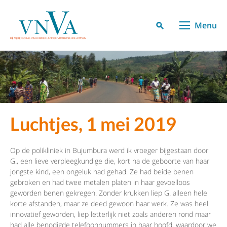
Menu
Luchtjes, 1 mei 2019
Op de polikliniek in Bujumbura werd ik vroeger bijgestaan door
G., een lieve verpleegkundige die, kort na de geboorte van haar
jongste kind, een ongeluk had gehad. Ze had beide benen
gebroken en had twee metalen platen in haar gevoelloos
geworden benen gekregen. Zonder krukken liep G. alleen hele
korte afstanden, maar ze deed gewoon haar werk. Ze was heel
innovatief geworden, liep letterlijk niet zoals anderen rond maar
had alle benodigde telefoonnummers in haar hoofd, waardoor we