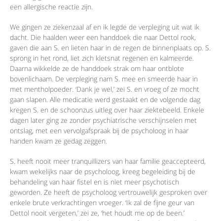
een allergische reactie zijn.
We gingen ze ziekenzaal af en ik legde de verpleging uit wat ik
dacht. Die haalden weer een handdoek die naar Dettol rook,
gaven die aan S. en lieten haar in de regen de binnenplaats op. S.
sprong in het rond, liet zich kletsnat regenen en kalmeerde.
Daarna wikkelde ze de handdoek strak om haar ontblote
bovenlichaam. De verpleging nam S. mee en smeerde haar in
met mentholpoeder. ‘Dank je wel,’ zei S. en vroeg of ze mocht
gaan slapen. Alle medicatie werd gestaakt en de volgende dag
kregen S. en de schoonzus uitleg over haar ziektebeeld. Enkele
dagen later ging ze zonder psychiatrische verschijnselen met
ontslag, met een vervolgafspraak bij de psycholoog in haar
handen kwam ze gedag zeggen.
S. heeft nooit meer tranquillizers van haar familie geaccepteerd,
kwam wekelijks naar de psycholoog, kreeg begeleiding bij de
behandeling van haar fistel en is niet meer psychotisch
geworden. Ze heeft de psycholoog vertrouwelijk gesproken over
enkele brute verkrachtingen vroeger. ‘Ik zal de fijne geur van
Dettol nooit vergeten,’ zei ze, ‘het houdt me op de been.’