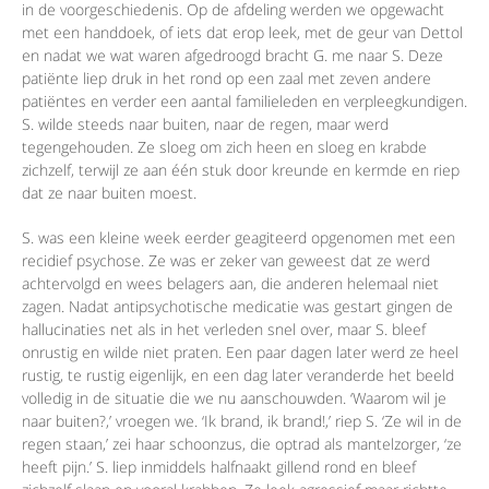
in de voorgeschiedenis. Op de afdeling werden we opgewacht
met een handdoek, of iets dat erop leek, met de geur van Dettol
en nadat we wat waren afgedroogd bracht G. me naar S. Deze
patiënte liep druk in het rond op een zaal met zeven andere
patiëntes en verder een aantal familieleden en verpleegkundigen.
S. wilde steeds naar buiten, naar de regen, maar werd
tegengehouden. Ze sloeg om zich heen en sloeg en krabde
zichzelf, terwijl ze aan één stuk door kreunde en kermde en riep
dat ze naar buiten moest.
S. was een kleine week eerder geagiteerd opgenomen met een
recidief psychose. Ze was er zeker van geweest dat ze werd
achtervolgd en wees belagers aan, die anderen helemaal niet
zagen. Nadat antipsychotische medicatie was gestart gingen de
hallucinaties net als in het verleden snel over, maar S. bleef
onrustig en wilde niet praten. Een paar dagen later werd ze heel
rustig, te rustig eigenlijk, en een dag later veranderde het beeld
volledig in de situatie die we nu aanschouwden. ‘Waarom wil je
naar buiten?,’ vroegen we. ‘Ik brand, ik brand!,’ riep S. ‘Ze wil in de
regen staan,’ zei haar schoonzus, die optrad als mantelzorger, ‘ze
heeft pijn.’ S. liep inmiddels halfnaakt gillend rond en bleef