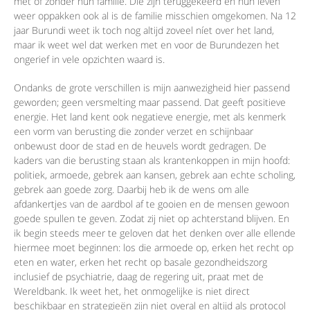
met of zonder hun familie. Die zijn teruggekeerd en hun leven
weer oppakken ook al is de familie misschien omgekomen. Na 12
jaar Burundi weet ik toch nog altijd zoveel níet over het land,
maar ik weet wel dat werken met en voor de Burundezen het
ongerief in vele opzichten waard is.
Ondanks de grote verschillen is mijn aanwezigheid hier passend
geworden; geen versmelting maar passend. Dat geeft positieve
energie. Het land kent ook negatieve energie, met als kenmerk
een vorm van berusting die zonder verzet en schijnbaar
onbewust door de stad en de heuvels wordt gedragen. De
kaders van die berusting staan als krantenkoppen in mijn hoofd:
politiek, armoede, gebrek aan kansen, gebrek aan echte scholing,
gebrek aan goede zorg. Daarbij heb ik de wens om alle
afdankertjes van de aardbol af te gooien en de mensen gewoon
goede spullen te geven. Zodat zij niet op achterstand blijven. En
ik begin steeds meer te geloven dat het denken over alle ellende
hiermee moet beginnen: los die armoede op, erken het recht op
eten en water, erken het recht op basale gezondheidszorg
inclusief de psychiatrie, daag de regering uit, praat met de
Wereldbank. Ik weet het, het onmogelijke is niet direct
beschikbaar en strategieën zijn niet overal en altijd als protocol