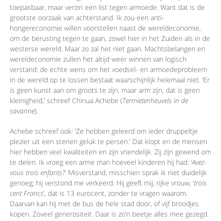
toepasbaar, maar verzin een list tegen armoede. Want dat is de
grootste oorzaak van achterstand. Ik zou een anti-
hongereconomie willen voorstellen naast de wereldeconomie,
om de berusting tegen te gaan, zowel hier in het Zuiden als in de
westerse wereld. Maar zo zal het niet gaan. Machtsbelangen en
wereldeconomie zullen het altijd weer winnen van logisch
verstand: de echte wens om het voedsel- en armoedeprobleem
in de wereld op te lossen bestaat waarschijnlijk helemaal niet. ‘Er
is geen kunst aan om groots te zijn, maar arm zijn, dat is geen
kleinigheid,’ schreef Chinua Achebe (
Termietenheuvels in de
savanne
).
Achebe schreef ook: ‘Ze hebben geleerd om ieder druppeltje
plezier uit een stenen geluk te persen.’ Dat klopt en de mensen
hier hebben veel kwaliteiten en zijn vriendelijk. Zij zijn gewend om
te delen. Ik vroeg een arme man hoeveel kinderen hij had: ‘
Avez-
vous trois enfants
?’ Misverstand, misschien sprak ik niet duidelijk
genoeg; hij verstond me verkeerd. Hij geeft mij, rijke vrouw, ‘
trois
cent Francs
’, dat is 13 eurocent, zonder te vragen waarom.
Daarvan kan hij met de bus de hele stad door, of vijf broodjes
kopen. Zoveel generositeit. Daar is zo’n beetje alles mee gezegd.