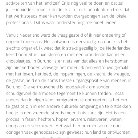
activiteiten van het land zelf. Er is nog veel te doen en dat zal
jullie inmiddels hopelijk duidelijk zijn. Toch ben ik blij en trots dat
het werk steeds meer kan worden overgedragen aan de lokale
professionals. Dat is waar ondersteuning toe moet leiden.
Vanuit Nederland werd de vraag gesteld of ik hier ontbering of
ongerief meemaak. Het antwoord is eenvoudig: natuurlijk is het
slechts ongerief. Ik weet dat ik straks gezellig bij de Nederlandse
kerstboom zit in luxe kleren en met een brandende kachel en
chocolaatjes. In Burundi is er niets van dat alles en kerstbomen
zijn hier verboden vanwege het milieu. Ik ben vertrouwd geraakt
met het leven, het leed, de inspanningen, de kracht, de vreugde,
de gastvrijheid en de soms trieste uitgangspositie van mensen in
Burundi. Die vertrouwdheid is noodzakelijk om zonder
schuldgevoel de armoede tegemoet te kunnen treden. Totaal
anders dan in eigen land immigranten te ontmoeten, is het om
te gast te zijn in een andere culturele omgeving en te ontdekken
hoe je in den vreemde steeds meer thuis kunt zijn. Het is een
proces in fasen: hechten, hopen, ervaren, relativeren, weten,
doorgaan en vertrouwen. Het gaat hier om mensen die door
oorlogen vaak genoodzaakt zijn geweest hun land te ontvluchten,