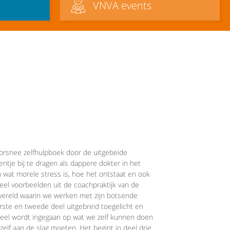
VNVA events
oorsnee zelfhulpboek door de uitgebeide
entje bij te dragen als dappere dokter in het
 wat morele stress is, hoe het ontstaat en ook
eel voorbeelden uit de coachpraktijk van de
emwereld waarin we werken met zijn botsende
rste en tweede deel uitgebreid toegelicht en
deel wordt ingegaan op wat we zelf kunnen doen
zelf aan de slag moeten. Het begint in deel drie