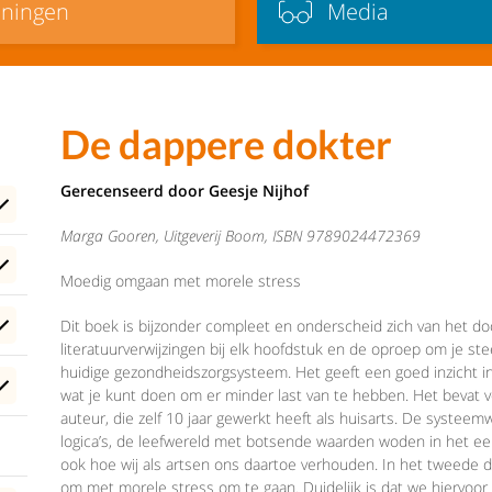
iningen
Media
De dappere dokter
Gerecenseerd door Geesje Nijhof
Marga Gooren
, Uitgeverij Boom, ISBN
9789024472369
Moedig omgaan met morele stress
Dit boek is bijzonder compleet en onderscheid zich van het d
literatuurverwijzingen bij elk hoofdstuk en de oproep om je ste
huidige gezondheidszorgsysteem. Het geeft een goed inzicht in
wat je kunt doen om er minder last van te hebben. Het bevat v
auteur, die zelf 10 jaar gewerkt heeft als huisarts. De syste
logica’s, de leefwereld met botsende waarden woden in het ee
ook hoe wij als artsen ons daartoe verhouden. In het tweede 
om met morele stress om te gaan. Duidelijk is dat we hiervoor 