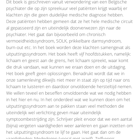
Dit boek is geschreven vanuit verwondering van een Belgische
psychiater die op zijn spreekuur veel patiënten krijgt waarbij er
klachten zijn die geen duidelijke medische diagnose hebben.
Deze patiënten hebben gemeen dat ze het hele medische circuit
al gepasseerd zijn en uiteindelijk doorverwezen zijn naar de
psychiater. Het gaat dan bijvoorbeeld om chronisch
vermoeidheidssyndroom, SOLK, prikkelbare darmsyndroom,
burn-out etc. In het boek worden deze klachten samengevat als
uitputtingssyndroom. Het boek heeft vijf hoofdstukken, namelijk:
lichaam en geest aan de grens, het lichaam spreekt, waar komt
die druk vandaan, wat kunnen we eraan doen en de uitdaging.
Het boek geeft geen oplossingen. Benadrukt wordt dat we in
onze samenleving dikwijls niet meer in staat zijn op tijd naar ons
lichaam te luisteren en daardoor onvoldoende hersteltijd nemen.
We willen teveel en beseffen onvoldoende wat we nodig hebben
in het hier en nu. In het onderdeel wat we kunnen doen om het
uitputtingssyndroom aan te pakken staan veel methoden die
uiteindelijk wel verlichting geven maar uiteindelijk
symptoombestrijding zijn. Schrijver pleit ervoor dat we een aantal
(bijna) vergeten vaardigheden weer aanleren en gaan inzetten om
het uitputtingssyndroom te lijf te gaan. Het gaat dan om de
vaardigheden: Mededogen (vooral met jezelf), Zelfkennis,