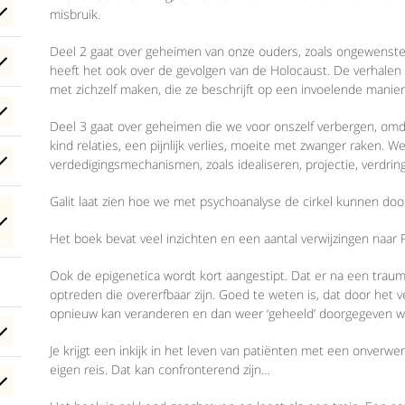
misbruik.
Deel 2 gaat over geheimen van onze ouders, zoals ongewenste b
heeft het ook over de gevolgen van de Holocaust. De verhalen v
met zichzelf maken, die ze beschrijft op een invoelende manier.
Deel 3 gaat over geheimen die we voor onszelf verbergen, omda
kind relaties, een pijnlijk verlies, moeite met zwanger raken. W
verdedigingsmechanismen, zoals idealiseren, projectie, verdring
Galit laat zien hoe we met psychoanalyse de cirkel kunnen doo
Het boek bevat veel inzichten en een aantal verwijzingen naar F
Ook de epigenetica wordt kort aangestipt. Dat er na een tra
optreden die overerfbaar zijn. Goed te weten is, dat door het
opnieuw kan veranderen en dan weer ‘geheeld’ doorgegeven w
Je krijgt een inkijk in het leven van patiënten met een onverwer
eigen reis. Dat kan confronterend zijn…