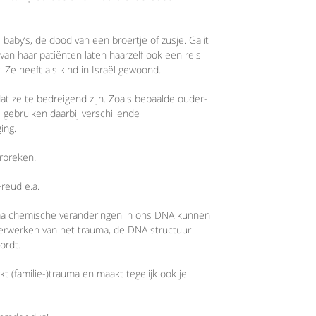
aby’s, de dood van een broertje of zusje. Galit
an haar patiënten laten haarzelf ook een reis
 Ze heeft als kind in Israël gewoond.
t ze te bedreigend zijn. Zoals bepaalde ouder-
e gebruiken daarbij verschillende
ing.
rbreken.
reud e.a.
uma chemische veranderingen in ons DNA kunnen
 verwerken van het trauma, de DNA structuur
ordt.
kt (familie-)trauma en maakt tegelijk ook je