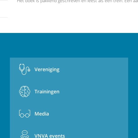
Het boek is pakkend geschreven en leest als een trein. Een aa
Vereniging
Trainingen
Media
VNVA events