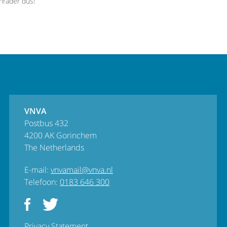
nrader dus!
VNVA
Postbus 432
4200 AK Gorinchem
The Netherlands
E-mail:
vnvamail@vnva.nl
Telefoon:
0183 646 300
Privacy Statement