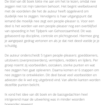
De titel van dit boek lokte me aan om het te lezen, omdat nee
zeggen niet tot mijn talenten behoort. Het begint veelbelovend
met de voordelen die het de auteur heeft opgeleverd om
duidelijk nee te zeggen. Vervolgens is haar uitgangspunt dat
iemand die moeilijk nee zegt een people-pleaser is. Voor een
deel is het worden van een people-pleaser nog een overblijfsel
van opvoeding in het Tijdperk van Gehoorzaamheid. Dit was
gebaseerd op discipline, controle en plichtsgevoel. Hiermee ging
je aangepast gedrag vertonen en als je dat niet deed voelde je je
schuldig.
De auteur onderscheidt 5 typen people-pleasers: goeddoeners,
uitslovers (overpresteerders), vermijders, redders en lijders. Per
groep noemt zij voorbeelden, oorzaken, sterke punten en wat
nee zeggen hen gaat opleveren. Daarna komen er 6 stappen om
nee zeggen te ontwikkelen. Dit deel bevat veel voorbeelden en
adviezen die ik wel erg uitgebreid vind. Van allerlei kanten worden
dezelfde punten belicht.
Ik vond het idee van dit boek en de basisgedachten heel
intrigerend maar de uitwerking was in minder woorden
boeiender geweest.