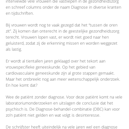
interviewde vele vrouwen die vastliepen in de gezondheidszorg
en schreef columns onder de naam Diagnose in diverse kranten
en tijdschriften.
Bij vrouwen wordt nog te vaak gezegd dat het “tussen de oren
zit”. Zij komen dan onterecht in de geestelijke gezondheidszorg
terecht. Vrouwen lopen vast, er wordt niet goed naar hen
geluisterd, zodat zij de erkenning missen en worden weggezet
als lastig.
Er wordt al tientallen jaren geklaagd over het tekort aan
vrouwspecifieke geneeskunde. Op het gebied van
cardiovasculaire geneeskunde zijn al grote stappen gemaakt.
Maar het ontbreekt nog aan meer wetenschappelijk onderzoek.
En hoe komt dat?
Wee de patiënt zonder diagnose. Voor deze patiënt komt na vele
laboratoriumonderzoeken en uitslagen de conclusie dat het
psychisch is. De Diagnose-behandel-combinatie (DBC) kan voor
zo’n patiënt niet gelden en wat volgt is desinteresse.
De schrijfster heeft uiteindelijk na vele jaren wel een diagnose