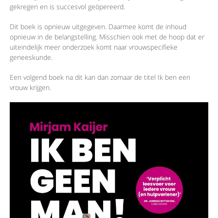
gekregen en is succesvol geöpereerd.
Dit boek is opnieuw uitgegeven. Daarmee komt de inhoud
opnieuw in de belangstelling. Misschien ook met de hoop dat er
uiteindelijk meer onderzoek komt naar vrouwspecifieke
geneeskunde.
Een volgend boek na dit kan dan zomaar de titel Ik ben een
vrouw krijgen.