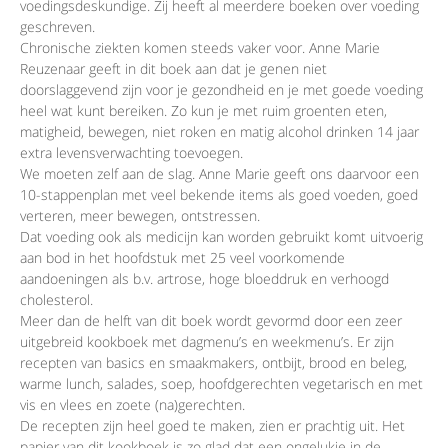
voedingsdeskundige. Zij heeft al meerdere boeken over voeding
geschreven.
Chronische ziekten komen steeds vaker voor. Anne Marie
Reuzenaar geeft in dit boek aan dat je genen niet
doorslaggevend zijn voor je gezondheid en je met goede voeding
heel wat kunt bereiken. Zo kun je met ruim groenten eten,
matigheid, bewegen, niet roken en matig alcohol drinken 14 jaar
extra levensverwachting toevoegen.
We moeten zelf aan de slag. Anne Marie geeft ons daarvoor een
10-stappenplan met veel bekende items als goed voeden, goed
verteren, meer bewegen, ontstressen.
Dat voeding ook als medicijn kan worden gebruikt komt uitvoerig
aan bod in het hoofdstuk met 25 veel voorkomende
aandoeningen als b.v. artrose, hoge bloeddruk en verhoogd
cholesterol.
Meer dan de helft van dit boek wordt gevormd door een zeer
uitgebreid kookboek met dagmenu’s en weekmenu’s. Er zijn
recepten van basics en smaakmakers, ontbijt, brood en beleg,
warme lunch, salades, soep, hoofdgerechten vegetarisch en met
vis en vlees en zoete (na)gerechten.
De recepten zijn heel goed te maken, zien er prachtig uit. Het
papier van dit kookboek is zo glad dat een ongelukje in de