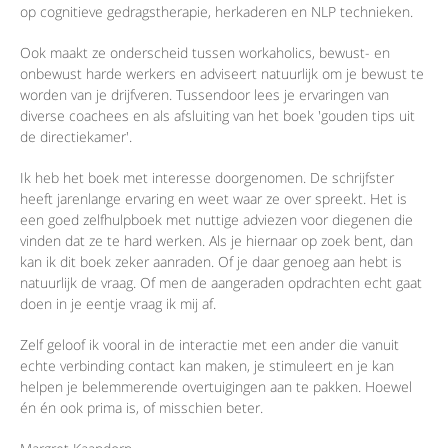
op cognitieve gedragstherapie, herkaderen en NLP technieken.
Ook maakt ze onderscheid tussen workaholics, bewust- en
onbewust harde werkers en adviseert natuurlijk om je bewust te
worden van je drijfveren. Tussendoor lees je ervaringen van
diverse coachees en als afsluiting van het boek 'gouden tips uit
de directiekamer'.
Ik heb het boek met interesse doorgenomen. De schrijfster
heeft jarenlange ervaring en weet waar ze over spreekt. Het is
een goed zelfhulpboek met nuttige adviezen voor diegenen die
vinden dat ze te hard werken. Als je hiernaar op zoek bent, dan
kan ik dit boek zeker aanraden. Of je daar genoeg aan hebt is
natuurlijk de vraag. Of men de aangeraden opdrachten echt gaat
doen in je eentje vraag ik mij af.
Zelf geloof ik vooral in de interactie met een ander die vanuit
echte verbinding contact kan maken, je stimuleert en je kan
helpen je belemmerende overtuigingen aan te pakken. Hoewel
én én ook prima is, of misschien beter.