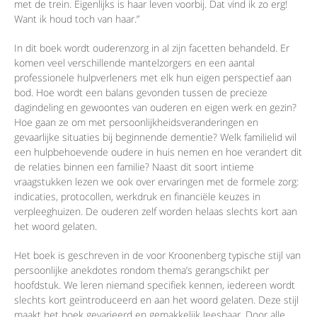
met de trein. Eigenlijks is haar leven voorbij. Dat vind ik zo erg!
Want ik houd toch van haar.”
In dit boek wordt ouderenzorg in al zijn facetten behandeld. Er
komen veel verschillende mantelzorgers en een aantal
professionele hulpverleners met elk hun eigen perspectief aan
bod. Hoe wordt een balans gevonden tussen de precieze
dagindeling en gewoontes van ouderen en eigen werk en gezin?
Hoe gaan ze om met persoonlijkheidsveranderingen en
gevaarlijke situaties bij beginnende dementie? Welk familielid wil
een hulpbehoevende oudere in huis nemen en hoe verandert dit
de relaties binnen een familie? Naast dit soort intieme
vraagstukken lezen we ook over ervaringen met de formele zorg:
indicaties, protocollen, werkdruk en financiële keuzes in
verpleeghuizen. De ouderen zelf worden helaas slechts kort aan
het woord gelaten.
Het boek is geschreven in de voor Kroonenberg typische stijl van
persoonlijke anekdotes rondom thema’s gerangschikt per
hoofdstuk. We leren niemand specifiek kennen, iedereen wordt
slechts kort geïntroduceerd en aan het woord gelaten. Deze stijl
maakt het boek gevarieerd en gemakkelijk leesbaar. Door alle