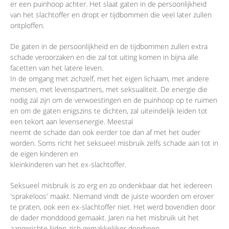
er een puinhoop achter. Het slaat gaten in de persoonlijkheid
van het slachtoffer en dropt er tijdbommen die veel later zullen
ontploffen.
De gaten in de persoonlijkheid en de tijdbommen zullen extra
schade veroorzaken en die zal tot uiting komen in bijna alle
facetten van het latere leven.
In de omgang met zichzelf, met het eigen lichaam, met andere
mensen, met levenspartners, met seksualiteit. De energie die
nodig zal zijn om de verwoestingen en de puinhoop op te ruimen
en om de gaten enigszins te dichten, zal uiteindelijk leiden tot
een tekort aan levensenergie. Meestal
neemt de schade dan ook eerder toe dan af met het ouder
worden. Soms richt het seksueel misbruik zelfs schade aan tot in
de eigen kinderen en
kleinkinderen van het ex-slachtoffer.
Seksueel misbruik is zo erg en zo ondenkbaar dat het iedereen
'sprakeloos' maakt. Niemand vindt de juiste woorden om erover
te praten, ook een ex-slachtoffer niet. Het werd bovendien door
de dader monddood gemaakt. Jaren na het misbruik uit het
aangerichte lijden zich gemakkelijker doorheen