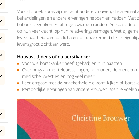
Voor dit boek sprak zij met acht andere vrouwen, die allemaal
behandelingen en andere ervaringen hebben en hadden. Wat z
bobbels tegenkomen of tegenkwamen rondom én naast de beha
op hun veerkracht, op hun relativeringsvermogen. Wat zij gem
kwetsbaarheid van hun lichaam, de onzekerheid die er eigenlijk 
levensgroot zichtbaar werd.
Houvast tijdens of na borstkanker
Voor wie borstkanker heeft (gehad) én hun naasten
Over omgaan met teleurstellingen, hormonen, de mensen om
medische kwesties en nog veel meer
Leer omgaan met de onzekerheid die komt kijken bij borstk
Persoonlijke ervaringen van andere vrouwen laten je voelen d